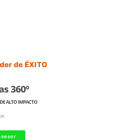
íder de ÉXITO
as 360º
DE ALTO IMPACTO
os
asesor