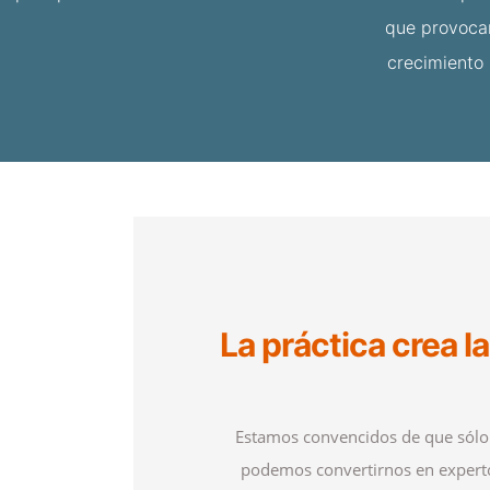
que provocan
crecimiento 
La práctica crea l
Estamos convencidos de que sólo a
podemos convertirnos en experto