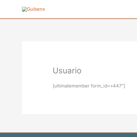
Ir
al
contenido
Usuario
[ultimatemember form_id=»447″]