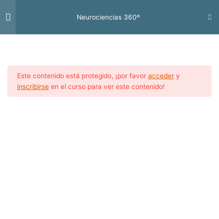
Ir
Me
al
Neurociencias 360º
contenido
prin
NEUROCIENCIAS
31
ELEMENTALES
Este contenido está protegido, ¡por favor
acceder
y
inscribirse
en el curso para ver este contenido!
INTELIGENCIA EMOCIONAL
27
Inicio
Todos los cursos
Desarrollo Profesional
Desarrollo Personal
Capital Psicológico – Parte 1
Capital Psicológico – Parte 2
Copyright © 2026
Guibenx
Autogestión Emocional
Autodiálogo
Estrés Negativo