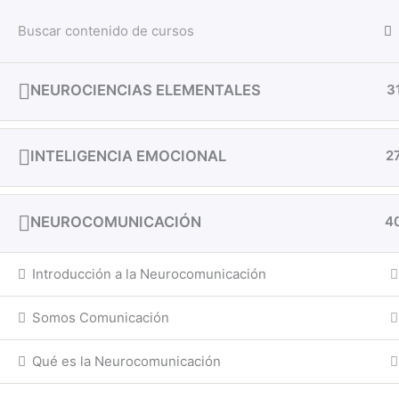
Ir
al
contenido
NEUROCIENCIAS ELEMENTALES
3
Inicio
Todos los cursos
Desarrollo Profesional
INTELIGENCIA EMOCIONAL
2
NEUROCOMUNICACIÓN
4
Introducción a la Neurocomunicación
Somos Comunicación
Qué es la Neurocomunicación