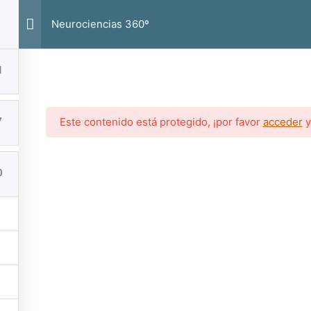
Neurociencias 360º
1
Desarrollo Personal
7
Este contenido está protegido, ¡por favor
acceder
Copyright © 2026
Guibenx
0