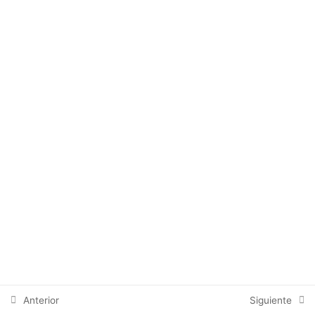
Brain Gym
Ejercicio de la Risa
Mindfulness
Visualización Creativa
NEUROCOACHING
16
NEUROVENTAS
18
CLASES EN VIVO
9
(Grabaciones)
Anterior
Siguiente